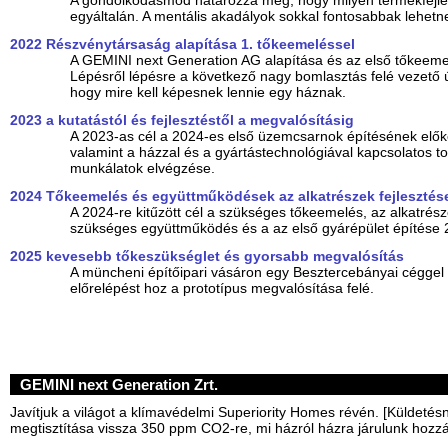
A gondolkodásmód határozza meg, hogy milyen termékfejle
egyáltalán. A mentális akadályok sokkal fontosabbak lehetne
2022 Részvénytársaság alapítása 1. tőkeemeléssel
A GEMINI next Generation AG alapítása és az első tőkeeme
Lépésről lépésre a következő nagy bomlasztás felé vezető ú
hogy mire kell képesnek lennie egy háznak.
2023 a kutatástól és fejlesztéstől a megvalósításig
A 2023-as cél a 2024-es első üzemcsarnok építésének elő
valamint a házzal és a gyártástechnológiával kapcsolatos tov
munkálatok elvégzése.
2024 Tőkeemelés és együttműködések az alkatrészek fejlesztés
A 2024-re kitűzött cél a szükséges tőkeemelés, az alkatrész
szükséges együttműködés és a az első gyárépület építése
2025 kevesebb tőkeszükséglet és gyorsabb megvalósítás
A müncheni építőipari vásáron egy Besztercebányai céggel 
előrelépést hoz a prototípus megvalósítása felé.
GEMINI next Generation Zrt.
Javítjuk a világot a klímavédelmi Superiority Homes révén. [Küldetésn
megtisztítása vissza 350 ppm CO2-re, mi házról házra járulunk hozzá