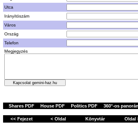
Utca
Irányítószám
Város
Ország
Telefon
Megjegyzés
Shares PDF
House PDF
Politics PDF
360°-os panorá
<< Fejezet
< Oldal
Könyvtár
Oldal