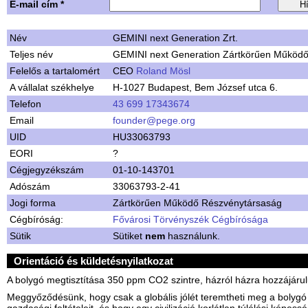
E-mail cím *
Név
GEMINI next Generation Zrt.
Teljes név
GEMINI next Generation Zártkörűen Működ
Felelős a tartalomért
CEO
Roland Mösl
A vállalat székhelye
H-1027 Budapest, Bem József utca 6.
Telefon
43 699 17343674
Email
founder@pege.org
UID
HU33063793
EORI
?
Cégjegyzékszám
01-10-143701
Adószám
33063793-2-41
Jogi forma
Zártkörűen Működő Részvénytársaság
Cégbíróság:
Fővárosi Törvényszék Cégbírósága
Sütik
Sütiket
nem
használunk.
Orientáció és küldetésnyilatkozat
A bolygó megtisztítása 350 ppm CO2 szintre, házról házra hozzájárul
Meggyőződésünk, hogy csak a globális jólét teremtheti meg a bolygó
gazdasági feltételeit, és hogy egy civilizáció korlátlan túlélési képesség