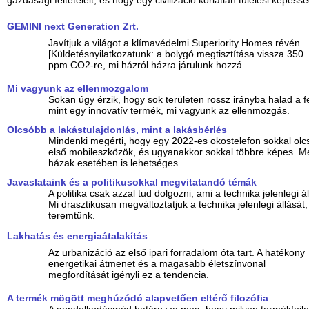
GEMINI next Generation Zrt.
Javítjuk a világot a klímavédelmi Superiority Homes révén.
[Küldetésnyilatkozatunk: a bolygó megtisztítása vissza 350
ppm CO2-re, mi házról házra járulunk hozzá.
Mi vagyunk az ellenmozgalom
Sokan úgy érzik, hogy sok területen rossz irányba halad a f
mint egy innovatív termék, mi vagyunk az ellenmozgás.
Olcsóbb a lakástulajdonlás, mint a lakásbérlés
Mindenki megérti, hogy egy 2022-es okostelefon sokkal olc
első mobileszközök, és ugyanakkor sokkal többre képes. M
házak esetében is lehetséges.
Javaslataink és a politikusokkal megvitatandó témák
A politika csak azzal tud dolgozni, ami a technika jelenlegi á
Mi drasztikusan megváltoztatjuk a technika jelenlegi állását
teremtünk.
Lakhatás és energiaátalakítás
Az urbanizáció az első ipari forradalom óta tart. A hatékony
energetikai átmenet és a magasabb életszínvonal
megfordítását igényli ez a tendencia.
A termék mögött meghúzódó alapvetően eltérő filozófia