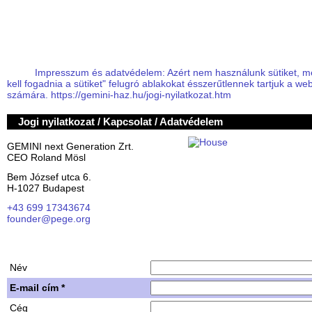
Impresszum és adatvédelem: Azért nem használunk sütiket, mert a
kell fogadnia a sütiket" felugró ablakokat ésszerűtlennek tartjuk a we
számára. https://gemini-haz.hu/jogi-nyilatkozat.htm
Jogi nyilatkozat / Kapcsolat / Adatvédelem
GEMINI next Generation Zrt.
CEO Roland Mösl
Bem József utca 6.
H-1027 Budapest
+43 699 17343674
founder@pege.org
House PDF
Shares
Név
E-mail cím *
Cég