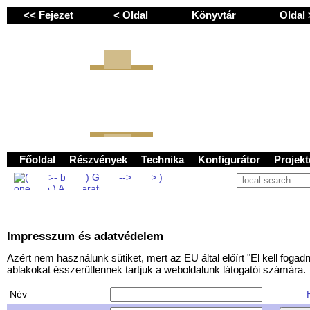
<< Fejezet
< Oldal
Könyvtár
Oldal
GEMINI next Generat
Főoldal
Részvények
Technika
Konfigurátor
Projek
Impresszum és adatvédelem
Azért nem használunk sütiket, mert az EU által előírt "El kell fogadni
ablakokat ésszerűtlennek tartjuk a weboldalunk látogatói számára.
Név
H