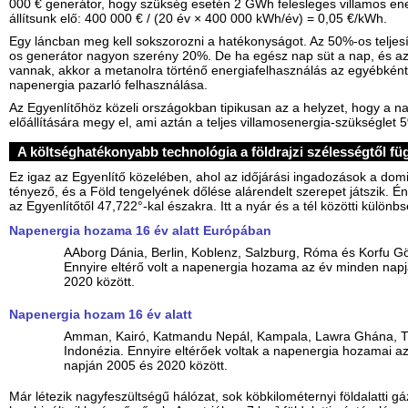
000 € generátor, hogy szükség esetén 2 GWh felesleges villamos en
állítsunk elő: 400 000 € / (20 év × 400 000 kWh/év) = 0,05 €/kWh.
Egy láncban meg kell sokszorozni a hatékonyságot. Az 50%-os telje
os generátor nagyon szerény 20%. De ha egész nap süt a nap, és az
vannak, akkor a metanolra történő energiafelhasználás az egyébként
napenergia pazarló felhasználása.
Az Egyenlítőhöz közeli országokban tipikusan az a helyzet, hogy a 
előállítására megy el, ami aztán a teljes villamosenergia-szükséglet 5
A költséghatékonyabb technológia a földrajzi szélességtől fü
Ez igaz az Egyenlítő közelében, ahol az időjárási ingadozások a dom
tényező, és a Föld tengelyének dőlése alárendelt szerepet játszik. Én
az Egyenlítőtől 47,722°-kal északra. Itt a nyár és a tél közötti különb
Napenergia hozama 16 év alatt Európában
AAborg Dánia, Berlin, Koblenz, Salzburg, Róma és Korfu G
Ennyire eltérő volt a napenergia hozama az év minden nap
2020 között.
Napenergia hozam 16 év alatt
Amman, Kairó, Katmandu Nepál, Kampala, Lawra Ghána, T
Indonézia. Ennyire eltérőek voltak a napenergia hozamai a
napján 2005 és 2020 között.
Már létezik nagyfeszültségű hálózat, sok köbkilométernyi földalatti g