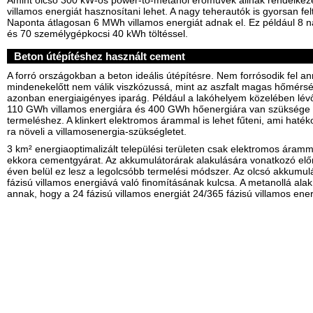
villamos energiát hasznosítani lehet. A nagy teherautók is gyorsan fel
Naponta átlagosan 6 MWh villamos energiát adnak el. Ez például 8 
és 70 személygépkocsi 40 kWh töltéssel.
Beton útépítéshez használt cement
A forró országokban a beton ideális útépítésre. Nem forrósodik fel ann
mindenekelőtt nem válik viszkózussá, mint az aszfalt magas hőmérsé
azonban energiaigényes iparág. Például a lakóhelyem közelében l
110 GWh villamos energiára és 400 GWh hőenergiára van szüksége
termeléshez. A klinkert elektromos árammal is lehet fűteni, ami hat
ra növeli a villamosenergia-szükségletet.
3 km² energiaoptimalizált települési területen csak elektromos áramm
ekkora cementgyárat. Az akkumulátorárak alakulására vonatkozó előr
éven belül ez lesz a legolcsóbb termelési módszer. Az olcsó akkumu
fázisú villamos energiává való finomításának kulcsa. A metanollá alak
annak, hogy a 24 fázisú villamos energiát 24/365 fázisú villamos ene