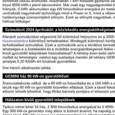
kombinált ciklusú erőművek. Ausztriában 7 km³ földalatti gáztároló v
közel 8000 kWh-t jelent lakosonként. Már csak egy nagyságrenddel tö
hiányzik, 3 kWh akkumulátor egy kW fotovoltaikus energiára és metánbó
centralizált nagyméretű technológia mind a Power to X, mind a villa
hatékonysága szempontjából előnyös. Ezek az előnyök nagyobbak, m
hálózat költségei.
Szimuláció 2024 áprilisától: a közlekedés energiaköltségeine
Kiterjedt szimulációkat végeztünk 50 különböző helyszínre és a 2005
hozamadatokra
különböző terhelésekkel. Mindegyik különböző konfig
terhelésekkel szimuláltuk. Ezek a szimulációk arra a kérdésre keresté
lehetséges-e a közlekedés és a mobilitás energiaköltségeinek felére
kívüli gyorstöltő települések használatával? A néhány éven belül vár
mellett ez lehetséges: valahol egy autópálya mentén áll néhány GEMI
amelyek 0,20 €/kWh-ért kínálnak gyorstöltést.
Íme három alkalmazási példa:
GEMINI ház 80 kW-os gyorstöltővel
Áramcsatlakozás nélkül, de a 80 kW-os fotovoltaika és a 160 kWh-s 
teszik egy 80 kW-os gyorstöltő közvetlen ellátását. Ezek a távoli falv
először tehetik lehetővé, hogy Afrika bármely pontjára el lehessen jut
Hálózaton kívüli gyorstöltő települések
Tipikus méret lehet 16 ház, 2 MW fotovoltaikus energiával és 6 MWh 
Egy 300 kW-os generátor még akkor is biztosít áramot, ha napokig na
Amint olcsó 300 kW-os power-to-metanol erőművek állnak rendelkezé