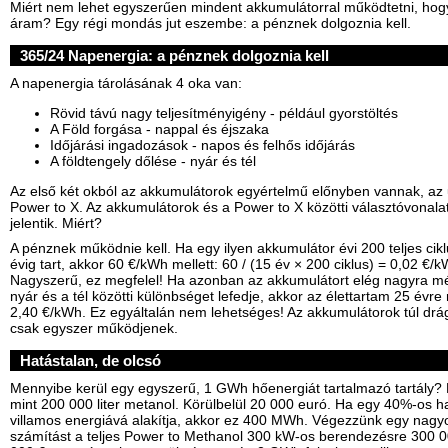
Miért nem lehet egyszerűen mindent akkumulátorral működtetni, hog
áram? Egy régi mondás jut eszembe: a pénznek dolgoznia kell.
365/24 Napenergia: a pénznek dolgoznia kell
A napenergia tárolásának 4 oka van:
Rövid távú nagy teljesítményigény - például gyorstöltés
A Föld forgása - nappal és éjszaka
Időjárási ingadozások - napos és felhős időjárás
A földtengely dőlése - nyár és tél
Az első két okból az akkumulátorok egyértelmű előnyben vannak, az 
Power to X. Az akkumulátorok és a Power to X közötti választóvonala
jelentik. Miért?
A pénznek működnie kell. Ha egy ilyen akkumulátor évi 200 teljes cikl
évig tart, akkor 60 €/kWh mellett: 60 / (15 év × 200 ciklus) = 0,02 €/k
Nagyszerű, ez megfelel! Ha azonban az akkumulátort elég nagyra m
nyár és a tél közötti különbséget lefedje, akkor az élettartam 25 évre
2,40 €/kWh. Ez egyáltalán nem lehetséges! Az akkumulátorok túl dr
csak egyszer működjenek.
Hatástalan, de olcsó
Mennyibe kerül egy egyszerű, 1 GWh hőenergiát tartalmazó tartály? 
mint 200 000 liter metanol. Körülbelül 20 000 euró. Ha egy 40%-os h
villamos energiává alakítja, akkor ez 400 MWh. Végezzünk egy nagyo
számítást a teljes Power to Methanol 300 kW-os berendezésre 300 00