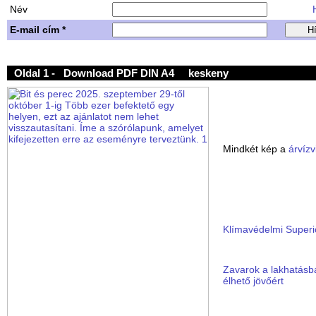
Név
H
E-mail cím *
Oldal 1 -
Download PDF DIN A4
keskeny
Mindkét kép a
árvízv
Klímavédelmi Super
Zavarok a lakhatásb
élhető jövőért