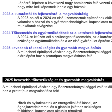
Lépésről lépésre a következő nagy bomlasztás felé vezető ú
hogy mire kell képesnek lennie egy háznak.
2023 a kutatástól és fejlesztéstől a megvalósításig
A 2023-as cél a 2024-es első üzemcsarnok építésének elő
valamint a házzal és a gyártástechnológiával kapcsolatos tov
munkálatok elvégzése.
2024 Tőkeemelés és együttműködések az alkatrészek fejlesztés
A 2024-re kitűzött cél a szükséges tőkeemelés, az alkatrész
szükséges együttműködés és a az első gyárépület építése
2025 kevesebb tőkeszükséglet és gyorsabb megvalósítás
A müncheni építőipari vásáron egy Besztercebányai céggel 
előrelépést hoz a prototípus megvalósítása felé.
2025 kevesebb tőkeszükséglet és gyorsabb megvalósítás
A müncheni építőipari vásáron egy Besztercebányai céggel való talál
hoz a prototípus megvalósítása felé.
Hírek és nyilatkozatok az energetikai átállással, az
éghajlatvédelemmel és a globális jóléthez szükséges
fejlődéssel kapcsolatos aktuális témákról.