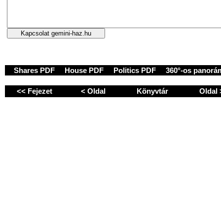
Shares PDF
House PDF
Politics PDF
360°-os panorá
<< Fejezet
< Oldal
Könyvtár
Oldal