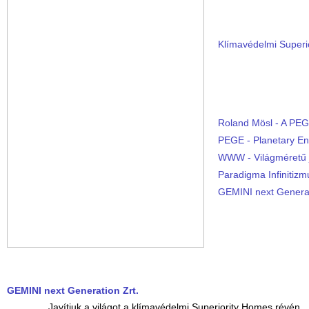
Klímavédelmi Super
Roland Mösl - A PEG
PEGE - Planetary En
WWW - Világméretű 
Paradigma Infinitizm
GEMINI next Generat
GEMINI next Generation Zrt.
Javítjuk a világot a klímavédelmi Superiority Homes révén.