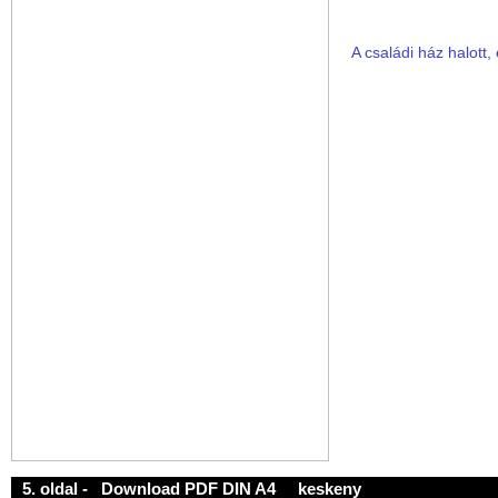
A családi ház halott, 
5. oldal -
Download PDF DIN A4
keskeny