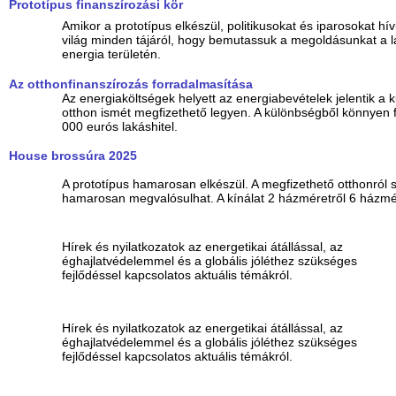
Prototípus finanszírozási kör
Amikor a prototípus elkészül, politikusokat és iparosokat h
világ minden tájáról, hogy bemutassuk a megoldásunkat a l
energia területén.
Az otthonfinanszírozás forradalmasítása
Az energiaköltségek helyett az energiabevételek jelentik a 
otthon ismét megfizethető legyen. A különbségből könnyen 
000 eurós lakáshitel.
House brossúra 2025
A prototípus hamarosan elkészül. A megfizethető otthonról 
hamarosan megvalósulhat. A kínálat 2 házméretről 6 házmér
Hírek és nyilatkozatok az energetikai átállással, az
éghajlatvédelemmel és a globális jóléthez szükséges
fejlődéssel kapcsolatos aktuális témákról.
Hírek és nyilatkozatok az energetikai átállással, az
éghajlatvédelemmel és a globális jóléthez szükséges
fejlődéssel kapcsolatos aktuális témákról.