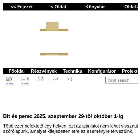
<< Fejezet
< Oldal
Könyvtár
Oldal
GEMINI next Generat
Főoldal
Részvények
Technika
Konfigurátor
Projek
Bit és perec 2025. szeptember 29-től október 1-ig
Több ezer befektető egy helyen, ezt az ajánlatot nem lehet visszaut
szórólapunk, amelyet kifejezetten erre az eseményre terveztünk.