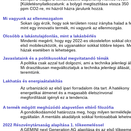
[Küldetésnyilatkozatunk: a bolygó megtisztítása vissza 350
ppm CO2-re, mi házról házra járulunk hozzá.
Mi vagyunk az ellenmozgalom
Sokan úgy érzik, hogy sok területen rossz irányba halad a f
mint egy innovatív termék, mi vagyunk az ellenmozgás.
Olcsóbb a lakástulajdonlás, mint a lakásbérlés
Mindenki megérti, hogy egy 2022-es okostelefon sokkal olc
első mobileszközök, és ugyanakkor sokkal többre képes. M
házak esetében is lehetséges.
Javaslataink és a politikusokkal megvitatandó témák
A politika csak azzal tud dolgozni, ami a technika jelenlegi á
Mi drasztikusan megváltoztatjuk a technika jelenlegi állását
teremtünk.
Lakhatás és energiaátalakítás
Az urbanizáció az első ipari forradalom óta tart. A hatékony
energetikai átmenet és a magasabb életszínvonal
megfordítását igényli ez a tendencia.
A termék mögött meghúzódó alapvetően eltérő filozófia
A gondolkodásmód határozza meg, hogy milyen termékfejle
egyáltalán. A mentális akadályok sokkal fontosabbak lehetne
2022 Részvénytársaság alapítása 1. tőkeemeléssel
A GEMINI next Generation AG alapítása és az első tőkeeme