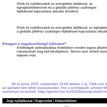
Hírek és nyilatkozatok az energetikai átállással, az
éghajlatvédelemmel és a globális jóléthez szükséges
fejlődéssel kapcsolatos aktuális témákról.
Hírek és nyilatkozatok az energetikai átállással, az éghajl
a globális jóléthez szükséges fejlődéssel kapcsolatos aktuál
Kihagyni a nagyfeszültségű hálózatot?
A költségek optimalizálása érdekében minden egyes alkatr
méretezését meg kell kérdőjelezni. Semmi sem vehető bizto
teljesen más.
Bit és perec 2025. szeptember 29-től október 1-ig: Több ezer be
az ajánlatot nem lehet visszautasítani. Íme a szórólapunk, amelyet ki
eseményre terveztünk. https://gemini-haz.hu/2025/bitsandpretzels.h
Jogi nyilatkozat / Kapcsolat / Adatvédelem