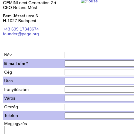
GEMINI next Generation Zrt.
CEO Roland Mösl
Bem József utca 6.
H-1027 Budapest
+43 699 17343674
founder@pege.org
House PDF
Shares
Név
E-mail cím *
Cég
Utca
Irányítószám
Város
Ország
Telefon
Megjegyzés