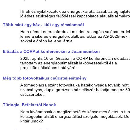
Hírek és nyilatkozatok az energetikai átállással, az éghajla
jóléthez szükséges fejlődéssel kapcsolatos aktuális témákró
Több mint egy ház - kiút egy rémálomból
Ha a német energiafordulat minden rajongója valóban érdek
lenne a sikeres energiafordulatban, akkor az AG 2025-nek
sokkal előrébb kellene járnia.
Előadás a CORP.at konferencián a Joanneumban
2025. április 16-án Grazban a CORP konferencián előadást
tartottam az energiaoptimalizált lakóövezetekről és a
projektünk általános hatályáról.
Még több fotovoltaikus csúcsteljesítmény
A tömegpiacra szánt fotovoltaika hatékonysága tovább nőtt
szabványos, dupla garázsos ház először haladja meg az 5
csúcsértéket.
Türingiai Befektetői Napok
Nem kívánatosak a megfizethető és kényelmes életet, a fun
költségoptimalizált energiaátállást szolgáló megoldások. De
kritériumok?